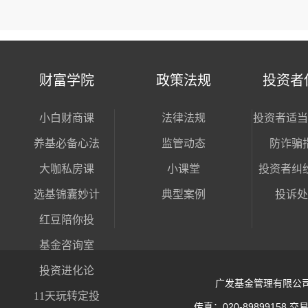
财富学院
政策法规
投资者
小白财商课
法律法规
投资者适当
养基必备心法
监管动态
防诈骗
大咖私房课
小课堂
投资者纠
选基锦囊妙计
典型案例
投诉处
红豆陪你投
基金咨询室
投资进化论
广发基金管理有限公司 版权所
11天玩转定投
传真：020-89899158