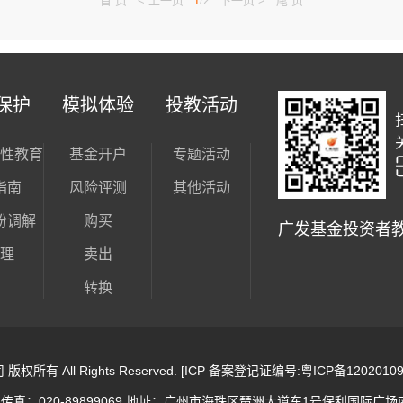
首 页
< 上一页
1
/2
下一页 >
尾 页
保护
模拟体验
投教活动
性教育
基金开户
专题活动
指南
风险评测
其他活动
纷调解
购买
广发基金投资者
理
卖出
转换
有 All Rights Reserved. [ICP 备案登记证编号:粤ICP备12020
 交易传真：020-89899069 地址：广州市海珠区琶洲大道东1号保利国际广场南塔